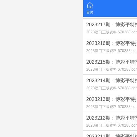
首页
2023217期：博彩平特
2023澳门正版资料 670288.co
2023216期：博彩平特
2023澳门正版资料 670288.co
2023215期：博彩平特
2023澳门正版资料 670288.co
2023214期：博彩平特
2023澳门正版资料 670288.co
2023213期：博彩平特
2023澳门正版资料 670288.co
2023212期：博彩平特
2023澳门正版资料 670288.co
2023211期：博彩平特