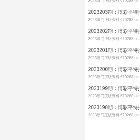
2023澳门正版资料 670288.co
2023203期：博彩平特
2023澳门正版资料 670288.co
2023202期：博彩平特
2023澳门正版资料 670288.co
2023201期：博彩平特
2023澳门正版资料 670288.co
2023200期：博彩平特
2023澳门正版资料 670288.co
2023199期：博彩平特
2023澳门正版资料 670288.co
2023198期：博彩平特
2023澳门正版资料 670288.co