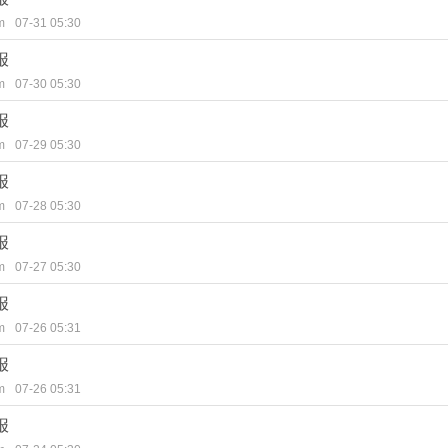
m
07-31 05:30
报
m
07-30 05:30
报
m
07-29 05:30
报
m
07-28 05:30
报
m
07-27 05:30
报
m
07-26 05:31
报
m
07-26 05:31
报