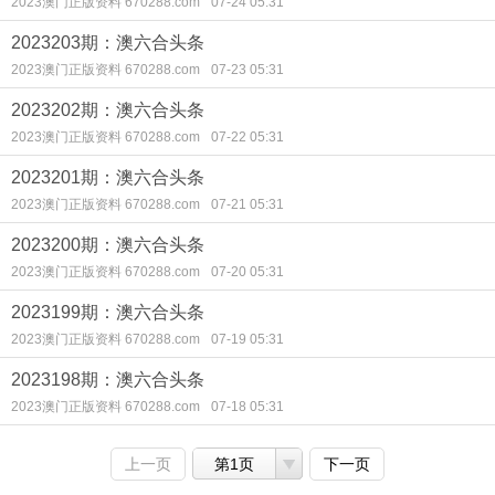
2023澳门正版资料 670288.com
07-24 05:31
2023203期：澳六合头条
2023澳门正版资料 670288.com
07-23 05:31
2023202期：澳六合头条
2023澳门正版资料 670288.com
07-22 05:31
2023201期：澳六合头条
2023澳门正版资料 670288.com
07-21 05:31
2023200期：澳六合头条
2023澳门正版资料 670288.com
07-20 05:31
2023199期：澳六合头条
2023澳门正版资料 670288.com
07-19 05:31
2023198期：澳六合头条
2023澳门正版资料 670288.com
07-18 05:31
上一页
第1页
下一页