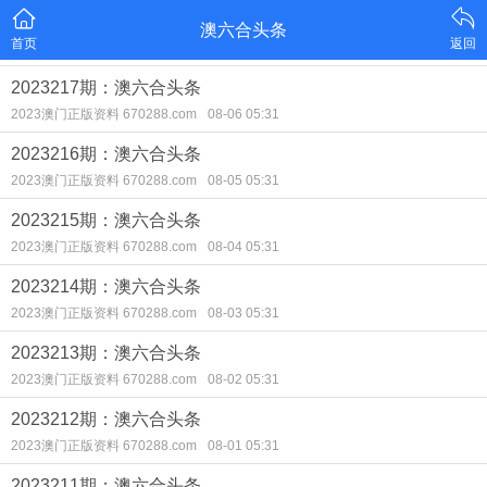
澳六合头条
首页
返回
2023217期：澳六合头条
2023澳门正版资料 670288.com
08-06 05:31
2023216期：澳六合头条
2023澳门正版资料 670288.com
08-05 05:31
2023215期：澳六合头条
2023澳门正版资料 670288.com
08-04 05:31
2023214期：澳六合头条
2023澳门正版资料 670288.com
08-03 05:31
2023213期：澳六合头条
2023澳门正版资料 670288.com
08-02 05:31
2023212期：澳六合头条
2023澳门正版资料 670288.com
08-01 05:31
2023211期：澳六合头条